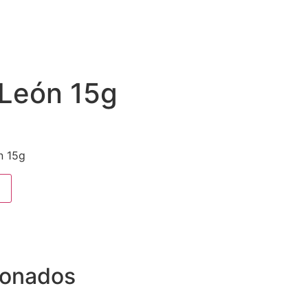
 León 15g
n 15g
ionados