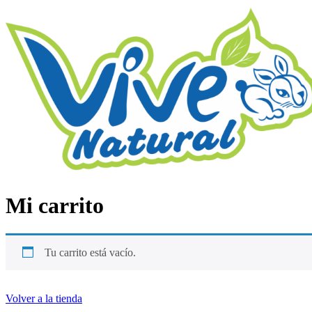
Ir
al
contenido
Mi carrito
Tu carrito está vacío.
Volver a la tienda